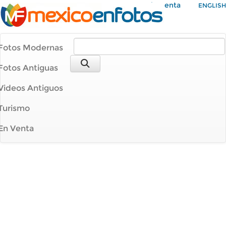
Mi Cuenta
ENGLISH
Fotos Modernas
Fotos Antiguas
Videos Antiguos
Turismo
En Venta