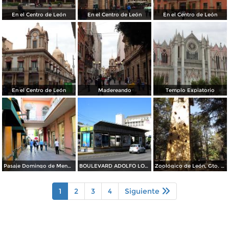
En el Centro de León
En el Centro de León
En el Centro de León
En el Centro de León
Madereando
Templo Expiatorio
Pasaje Domingo de Mendiola
BOULEVARD ADOLFO LOPEZ MATEOS
Zoológico de León, Gto. Noviembre/2012
1
2
3
4
Siguiente