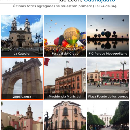
Últimas fotos agregadas se muestran primero (1 al 24 de 84):
La Catedral
Festival del Globo
FIG Parque Metropolitano
Presidencia Municipal
Plaza Fuente de los Leones
Zona Centro