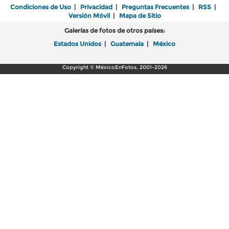
Condiciones de Uso
|
Privacidad
|
Preguntas Frecuentes
|
RSS
|
Versión Móvil
|
Mapa de Sitio
Galerías de fotos de otros países:
Estados Unidos
|
Guatemala
|
México
Copyright © MéxicoEnFotos, 2001-2026