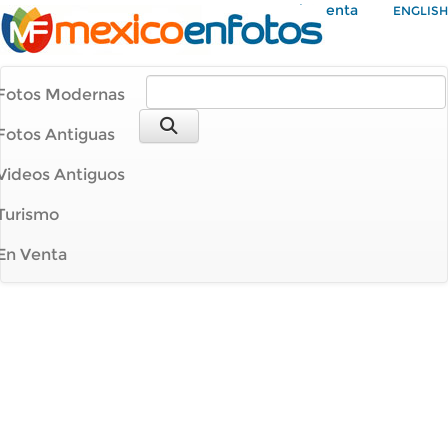
Mi Cuenta
ENGLISH
Fotos Modernas
Fotos Antiguas
Videos Antiguos
Turismo
En Venta