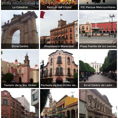
La Catedral
Festival del Globo
FIG Parque Metropolitano
Zona Centro
Presidencia Municipal
Plaza Fuente de los Leones
Templo de la 3ra. Orden
Fachada de Patrocinio de María
En el Centro de León