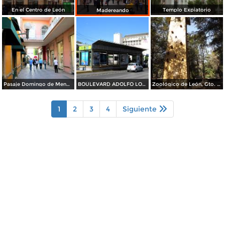
En el Centro de León
Templo Expiatorio
Madereando
Pasaje Domingo de Mendiola
BOULEVARD ADOLFO LOPEZ MATEOS
Zoológico de León, Gto. Noviembre/2012
1
2
3
4
Siguiente