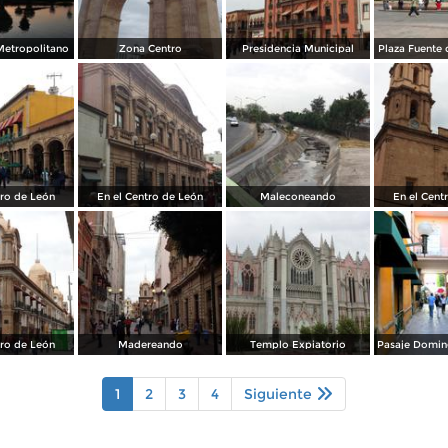
Metropolitano
Zona Centro
Presidencia Municipal
Plaza Fuente 
tro de León
En el Centro de León
Maleconeando
En el Cent
tro de León
Madereando
Templo Expiatorio
1
2
3
4
Siguiente