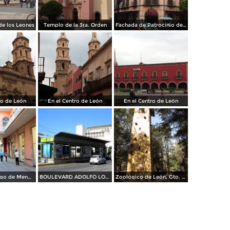
de los Leones
Templo de la 3ra. Orden
Fachada de Patrocinio de María
ro de León
En el Centro de León
En el Centro de León
Pasaje Domingo de Mendiola
BOULEVARD ADOLFO LOPEZ MATEOS
Zoológico de León, Gto. Noviembre/2012