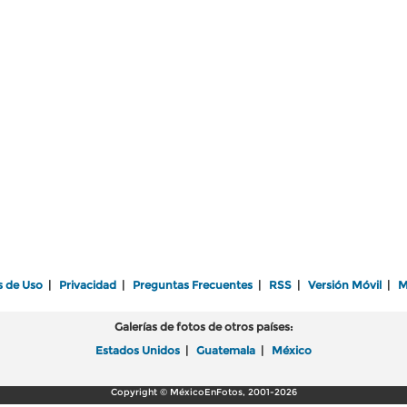
s de Uso
|
Privacidad
|
Preguntas Frecuentes
|
RSS
|
Versión Móvil
|
M
Galerías de fotos de otros países:
Estados Unidos
|
Guatemala
|
México
Copyright © MéxicoEnFotos, 2001-2026