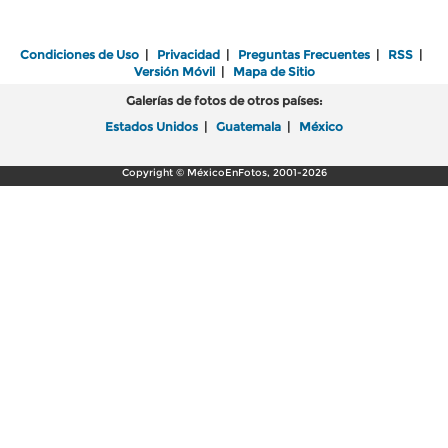
Condiciones de Uso
|
Privacidad
|
Preguntas Frecuentes
|
RSS
|
Versión Móvil
|
Mapa de Sitio
Galerías de fotos de otros países:
Estados Unidos
|
Guatemala
|
México
Copyright © MéxicoEnFotos, 2001-2026