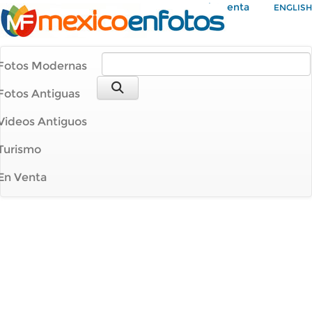
Mi Cuenta
ENGLISH
Fotos Modernas
Fotos Antiguas
Videos Antiguos
Turismo
En Venta