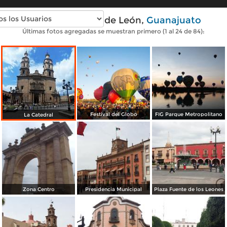
Fotos modernas de León,
Guanajuato
Últimas fotos agregadas se muestran primero (1 al 24 de 84):
Festival del Globo
FIG Parque Metropolitano
La Catedral
Zona Centro
Presidencia Municipal
Plaza Fuente de los Leones