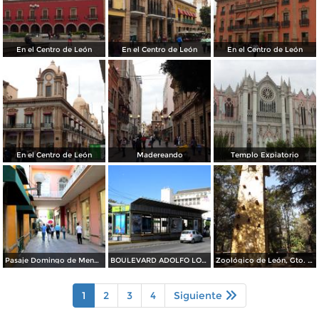
En el Centro de León
En el Centro de León
En el Centro de León
En el Centro de León
Madereando
Templo Expiatorio
Pasaje Domingo de Mendiola
BOULEVARD ADOLFO LOPEZ MATEOS
Zoológico de León, Gto. Noviembre/2012
1
2
3
4
Siguiente