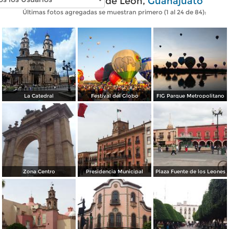
Fotos modernas de León,
Guanajuato
Últimas fotos agregadas se muestran primero (1 al 24 de 84):
La Catedral
Festival del Globo
FIG Parque Metropolitano
Zona Centro
Presidencia Municipal
Plaza Fuente de los Leones