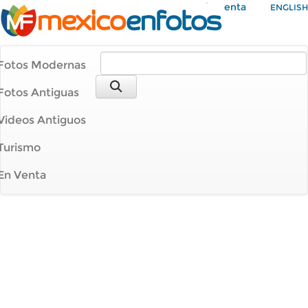
Mi Cuenta
ENGLISH
Fotos Modernas
Fotos Antiguas
Videos Antiguos
Turismo
En Venta