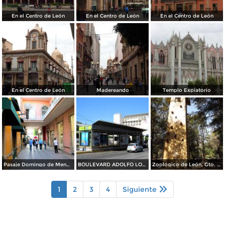
En el Centro de León
En el Centro de León
En el Centro de León
En el Centro de León
Madereando
Templo Expiatorio
Pasaje Domingo de Mendiola
BOULEVARD ADOLFO LOPEZ MATEOS
Zoológico de León, Gto. Noviembre/2012
1
2
3
4
Siguiente