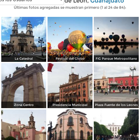
Fotos modernas de León,
Guanajuato
Últimas fotos agregadas se muestran primero (1 al 24 de 84):
La Catedral
Festival del Globo
FIG Parque Metropolitano
Zona Centro
Presidencia Municipal
Plaza Fuente de los Leones