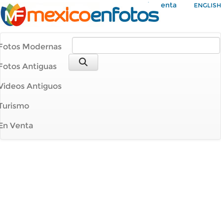
Mi Cuenta
ENGLISH
Fotos Modernas
Fotos Antiguas
Videos Antiguos
Turismo
En Venta