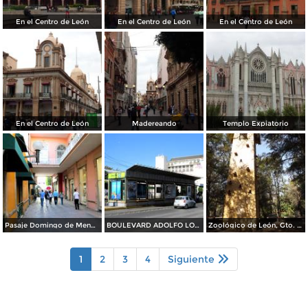
En el Centro de León
En el Centro de León
En el Centro de León
En el Centro de León
Madereando
Templo Expiatorio
Pasaje Domingo de Mendiola
BOULEVARD ADOLFO LOPEZ MATEOS
Zoológico de León, Gto. Noviembre/2012
1
2
3
4
Siguiente