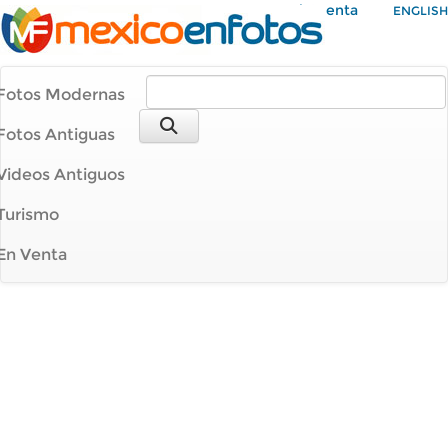
Mi Cuenta
ENGLISH
Fotos Modernas
Fotos Antiguas
Videos Antiguos
Turismo
En Venta