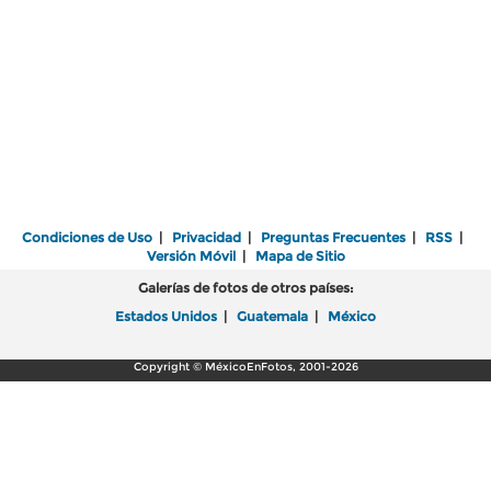
Condiciones de Uso
|
Privacidad
|
Preguntas Frecuentes
|
RSS
|
Versión Móvil
|
Mapa de Sitio
Galerías de fotos de otros países:
Estados Unidos
|
Guatemala
|
México
Copyright © MéxicoEnFotos, 2001-2026