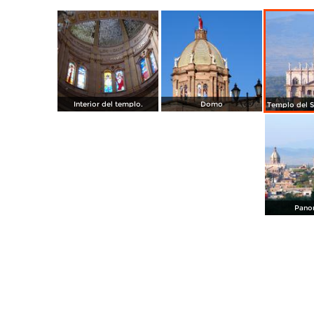
Interior del templo.
Domo
Pano