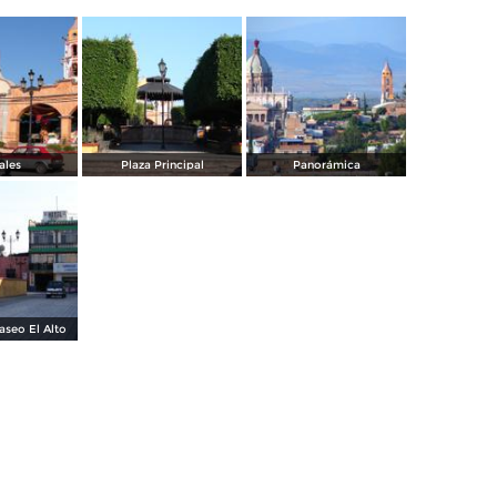
ales
Plaza Principal
Panorámica
aseo El Alto