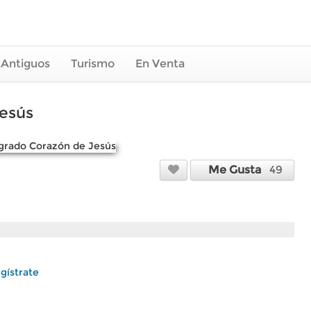
 Antiguos
Turismo
En Venta
esús
Me Gusta
49
gístrate