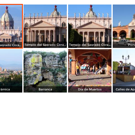
Templo del Sagrado Corazón de Jesús
Templo del Sagrado Corazón de Jesús
Port
Templo del Sagrado Corazón de Jesús
rámica
Barranca
Día de Muertos
Calles de Ap