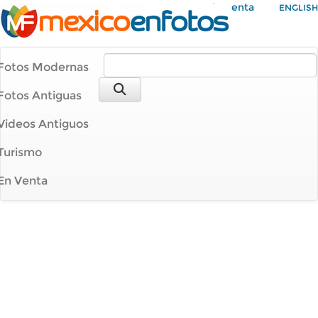
Mi Cuenta
ENGLISH
Fotos Modernas
Fotos Antiguas
Videos Antiguos
Turismo
En Venta