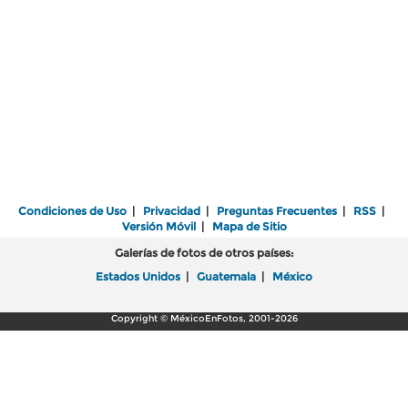
Condiciones de Uso
|
Privacidad
|
Preguntas Frecuentes
|
RSS
|
Versión Móvil
|
Mapa de Sitio
Galerías de fotos de otros países:
Estados Unidos
|
Guatemala
|
México
Copyright © MéxicoEnFotos, 2001-2026