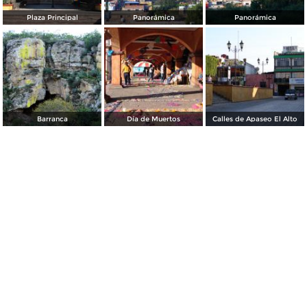
Plaza Principal
Panorámica
Panorámica
Barranca
Día de Muertos
Calles de Apaseo El Alto