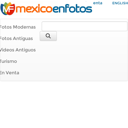
Mi Cuenta
ENGLISH
Fotos Modernas
Fotos Antiguas
Videos Antiguos
Turismo
En Venta