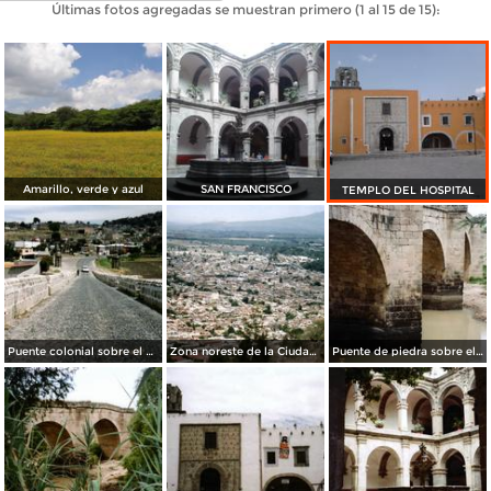
Últimas fotos agregadas se muestran primero (1 al 15 de 15):
Amarillo, verde y azul
SAN FRANCISCO
TEMPLO DEL HOSPITAL
Puente colonial sobre el Río Lerma. Acámbaro, Gto. 2007
Zona noreste de la Ciudad de Acámbaro, Guanajuato
Puente de piedra sobre el Río Lerma. Acámbaro, Guanajuato