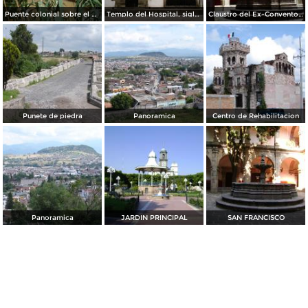
Puente colonial sobre el Río Lerma. Acámbaro, Guanajuato
Templo del Hospital, siglo XVI. Acámbaro, Guanajuato
Claustro del Ex-Convento de San Francisco. Siglo XVII. Acámbaro, Guanajuato
Punete de piedra
Panoramica
Centro de Rehabilitacion
Panoramica
JARDIN PRINCIPAL
SAN FRANCISCO