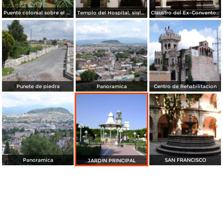
Puente colonial sobre el Río Lerma. Acámbaro, Guanajuato
Templo del Hospital, siglo XVI. Acámbaro, Guanajuato
Claustro del Ex-Convento de San Francisco. Siglo XVII. Acámbaro, Guanajuato
Punete de piedra
Panoramica
Centro de Rehabilitacion
Panoramica
SAN FRANCISCO
JARDIN PRINCIPAL