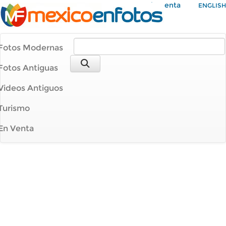
Mi Cuenta
ENGLISH
Fotos Modernas
Fotos Antiguas
Videos Antiguos
Turismo
En Venta