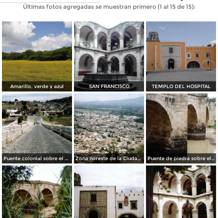
Últimas fotos agregadas se muestran primero (1 al 15 de 15):
Amarillo, verde y azul
SAN FRANCISCO
TEMPLO DEL HOSPITAL
Puente colonial sobre el Río Lerma. Acámbaro, Gto. 2007
Zona noreste de la Ciudad de Acámbaro, Guanajuato
Puente de piedra sobre el Río Lerma. Acámbaro, Guanajuato