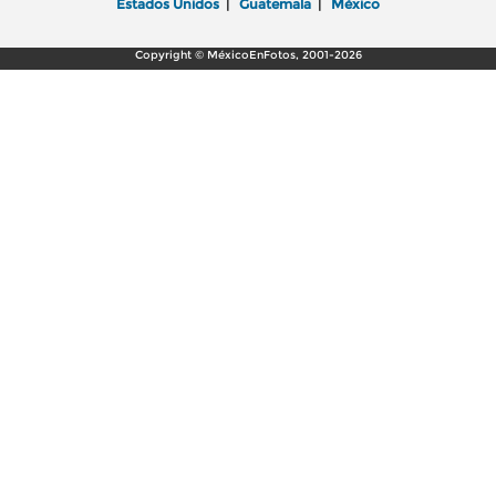
Estados Unidos
|
Guatemala
|
México
Copyright © MéxicoEnFotos, 2001-2026