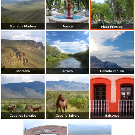
Sierra La Madera
Fuente
Plaza Principal
Montaña
Arroyo
Ganado vacuno
Caballos Salvajes
Caballo Salvaje
Balcones