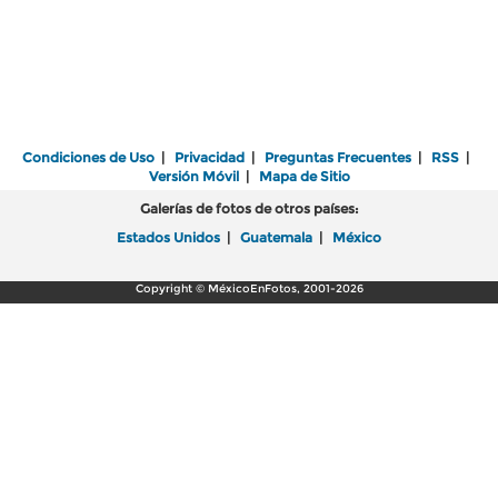
Condiciones de Uso
|
Privacidad
|
Preguntas Frecuentes
|
RSS
|
Versión Móvil
|
Mapa de Sitio
Galerías de fotos de otros países:
Estados Unidos
|
Guatemala
|
México
Copyright © MéxicoEnFotos, 2001-2026