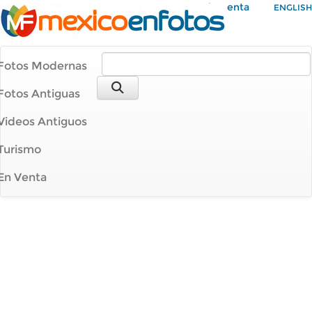
Mi Cuenta
ENGLISH
Fotos Modernas
Fotos Antiguas
Videos Antiguos
Turismo
En Venta