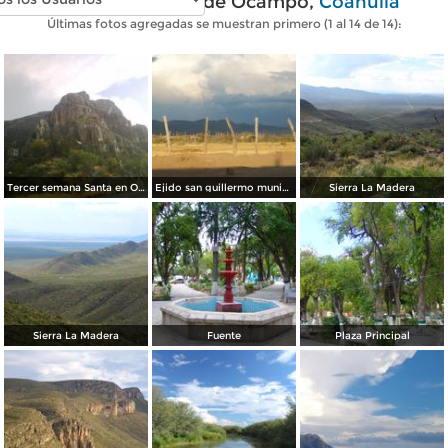
Fotos modernas de Ocampo,
Coahuila
Últimas fotos agregadas se muestran primero (1 al 14 de 14):
Tercer semana Santa en Ocampo
Ejido san guillermo municipio de Ocampo
Sierra La Madera
Sierra La Madera
Fuente
Plaza Principal