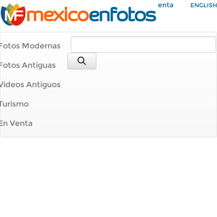
Mi Cuenta
ENGLISH
Fotos Modernas
Fotos Antiguas
Videos Antiguos
Turismo
En Venta