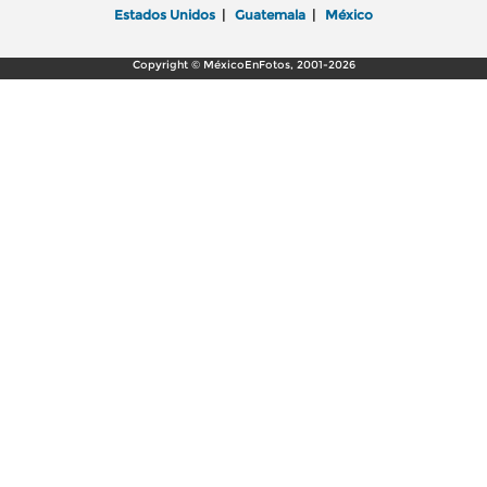
Estados Unidos
|
Guatemala
|
México
Copyright © MéxicoEnFotos, 2001-2026