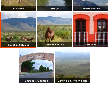
Montaña
Arroyo
Ganado vacuno
Caballo Salvaje
Balcones
Caballos Salvajes
Entrada a Ocampo
Camino a Sierra Mojada