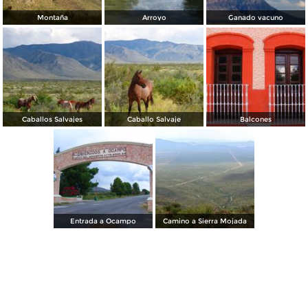
Montaña
Arroyo
Ganado vacuno
Caballos Salvajes
Caballo Salvaje
Balcones
Entrada a Ocampo
Camino a Sierra Mojada