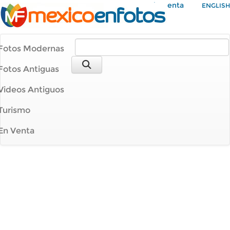
Mi Cuenta
ENGLISH
Fotos Modernas
Fotos Antiguas
Videos Antiguos
Turismo
En Venta