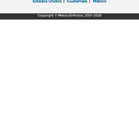
Estados Unidos
|
Guatemala
|
México
Copyright © MéxicoEnFotos, 2001-2026