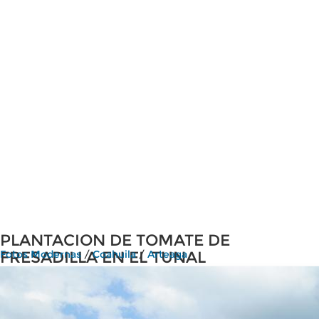
PLANTACION DE TOMATE DE
FRESADILLA EN EL TUNAL
Fotos Modernas
/
Coahuila
/
Arteaga