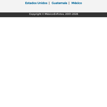
Estados Unidos
|
Guatemala
|
México
Copyright © MéxicoEnFotos, 2001-2026