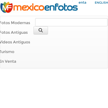
Mi Cuenta
ENGLISH
Fotos Modernas
Fotos Antiguas
Videos Antiguos
Turismo
En Venta