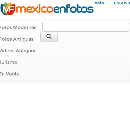
Mi Cuenta
ENGLISH
Fotos Modernas
Fotos Antiguas
Videos Antiguos
Turismo
En Venta