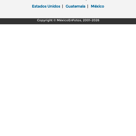
Estados Unidos
|
Guatemala
|
México
Copyright © MéxicoEnFotos, 2001-2026