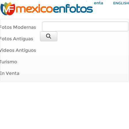
Mi Cuenta
ENGLISH
Fotos Modernas
Fotos Antiguas
Videos Antiguos
Turismo
En Venta