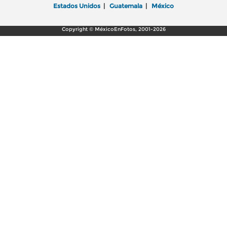
Estados Unidos
|
Guatemala
|
México
Copyright © MéxicoEnFotos, 2001-2026