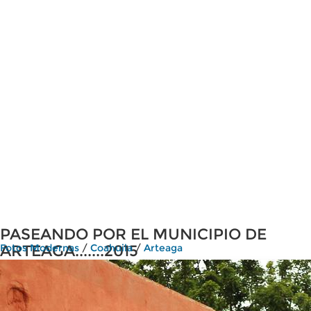
PASEANDO POR EL MUNICIPIO DE
ARTEAGA.......2015
Fotos Modernas
/
Coahuila
/
Arteaga