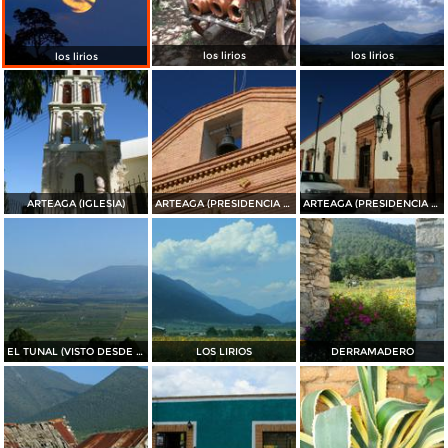
los lirios
los lirios
los lirios
ARTEAGA (IGLESIA)
ARTEAGA (PRESIDENCIA MUNICIPAL)
ARTEAGA (PRESIDENCIA MUNICIPAL)
EL TUNAL (VISTO DESDE EL PUERTO DE JAME)
LOS LIRIOS
DERRAMADERO