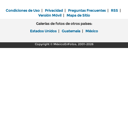
Condiciones de Uso
|
Privacidad
|
Preguntas Frecuentes
|
RSS
|
Versión Móvil
|
Mapa de Sitio
Galerías de fotos de otros países:
Estados Unidos
|
Guatemala
|
México
Copyright © MéxicoEnFotos, 2001-2026