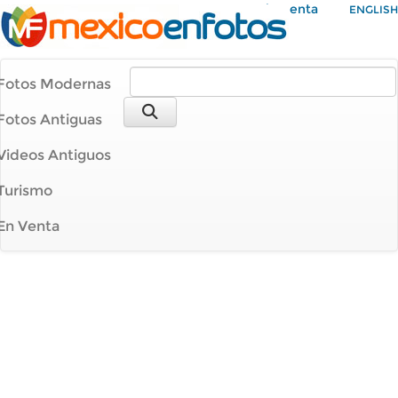
Mi Cuenta
ENGLISH
Fotos Modernas
Fotos Antiguas
Videos Antiguos
Turismo
En Venta