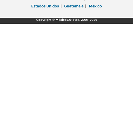
Estados Unidos
|
Guatemala
|
México
Copyright © MéxicoEnFotos, 2001-2026