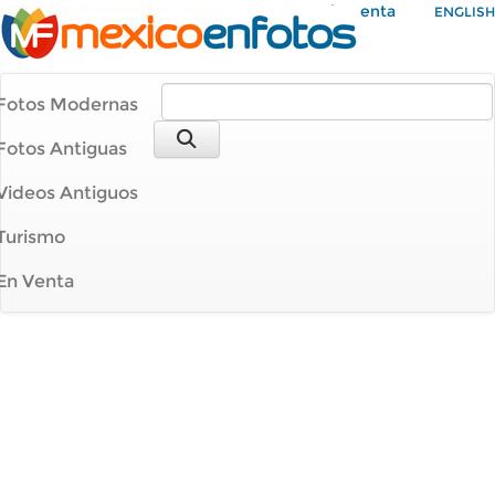
Mi Cuenta
ENGLISH
Fotos Modernas
Fotos Antiguas
Videos Antiguos
Turismo
En Venta