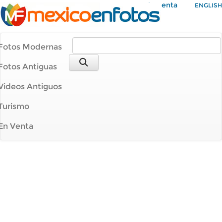
Mi Cuenta
ENGLISH
Fotos Modernas
Fotos Antiguas
Videos Antiguos
Turismo
En Venta