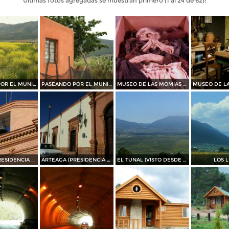
Últimas fotos agregadas se muestran primero (1 al 24 de 62):
PASEANDO POR EL MUNICIPIO DE ARTEAGA.......2015
PASEANDO POR EL MUNICIPIO DE ARTEAGA.......2015
MUSEO DE LAS MOMIAS DE SAN ANTONIO DE LAS ALAZANAS
ARTEAGA (PRESIDENCIA MUNICIPAL)
ARTEAGA (PRESIDENCIA MUNICIPAL)
EL TUNAL (VISTO DESDE EL PUERTO DE JAME)
LOS L