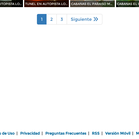
TUNEL EN AUTOPISTA LOS CHORROS
TUNEL EN AUTOPISTA LOS CHORROS
CABAÑAS EL PARAISO MAGISTERIAL
1
2
3
Siguiente
s de Uso
|
Privacidad
|
Preguntas Frecuentes
|
RSS
|
Versión Móvil
|
M