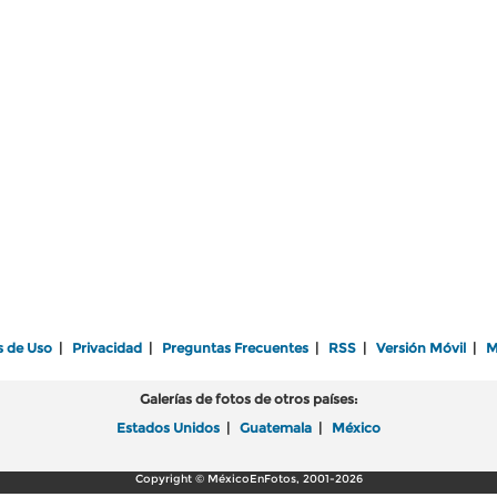
s de Uso
|
Privacidad
|
Preguntas Frecuentes
|
RSS
|
Versión Móvil
|
M
Galerías de fotos de otros países:
Estados Unidos
|
Guatemala
|
México
Copyright © MéxicoEnFotos, 2001-2026