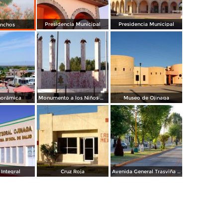
Presidencia Municipal
Presidencia Municipal
onchos
norámica
Monumento a los Niños Héroes
Museo de Ojinaga
 Integral
Cruz Roja
Avenida General Trasviña y Retes