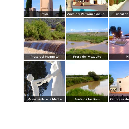
Reloj
Zócalo y Parroquia de Jesús Nazareno
Canal de 
Presa del Mezquite
Presa del Mezquite
Pl
Monumento a la Madre
Junta de los Ríos