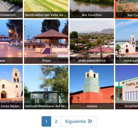
irrigación
Sembradíos del Valle de Ojinaga
Río Conchos
Río C
aza
Plaza
Vista panorámica
Vista pa
Parroquia de Jesús Nazareno
Instituto Mexicano del Seguro Social (IMSS)
Iglesia
Hospital
1
2
Siguiente