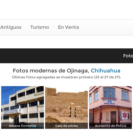
 Antiguos
Turismo
En Venta
Foto
Fotos modernas de Ojinaga,
Chihuahua
Últimas fotos agregadas se muestran primero (25 al 27 de 27):
Aduana Fronteriza
Casa de adobe
Academia de Policía