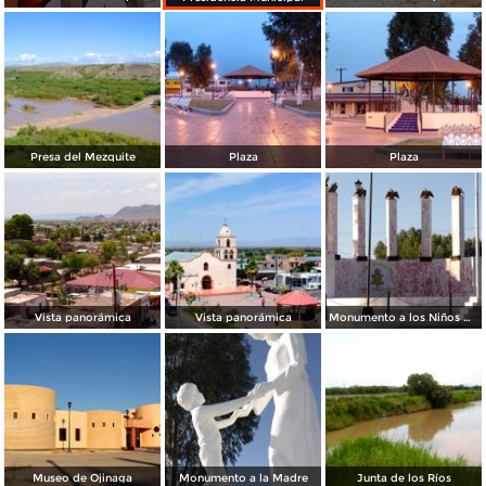
Presa del Mezquite
Plaza
Plaza
Vista panorámica
Vista panorámica
Monumento a los Niños Héroes
Museo de Ojinaga
Monumento a la Madre
Junta de los Ríos