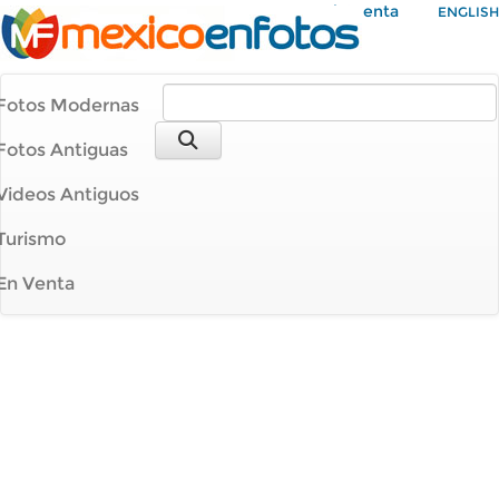
Mi Cuenta
ENGLISH
Fotos Modernas
Fotos Antiguas
Videos Antiguos
Turismo
En Venta