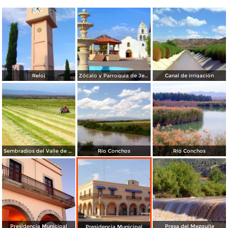
Reloj
Zócalo y Parroquia de Jesús Nazareno
Canal de irrigación
Sembradíos del Valle de Ojinaga
Río Conchos
Río Conchos
Presidencia Municipal
Presa del Mezquite
Presidencia Municipal