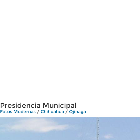
Presidencia Municipal
Fotos Modernas
/
Chihuahua
/
Ojinaga