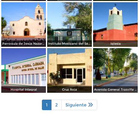
Parroquia de Jesús Nazareno
Instituto Mexicano del Seguro Social (IMSS)
Iglesia
Hospital Integral
Cruz Roja
Avenida General Trasviña y Retes
1
2
Siguiente