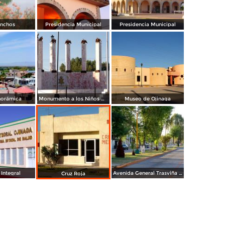
onchos
Presidencia Municipal
Presidencia Municipal
norámica
Monumento a los Niños Héroes
Museo de Ojinaga
 Integral
Avenida General Trasviña y Retes
Cruz Roja