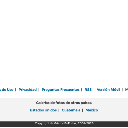
s de Uso
|
Privacidad
|
Preguntas Frecuentes
|
RSS
|
Versión Móvil
|
M
Galerías de fotos de otros países:
Estados Unidos
|
Guatemala
|
México
Copyright © MéxicoEnFotos, 2001-2026