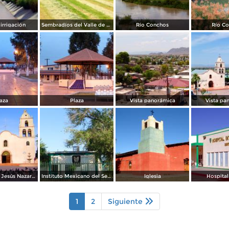
irrigación
Sembradíos del Valle de Ojinaga
Río Conchos
Río C
aza
Plaza
Vista panorámica
Vista pa
Parroquia de Jesús Nazareno
Instituto Mexicano del Seguro Social (IMSS)
Iglesia
Hospital
1
2
Siguiente