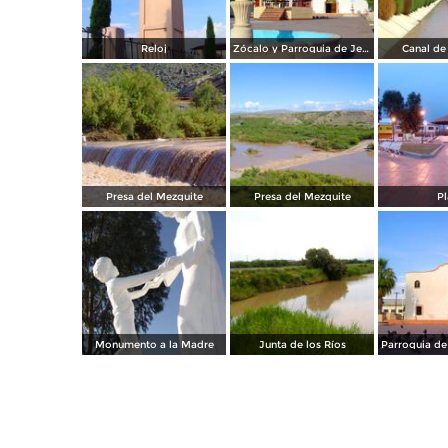
Reloj
Zócalo y Parroquia de Jesús Nazareno
Canal de 
Presa del Mezquite
Presa del Mezquite
Pl
Monumento a la Madre
Junta de los Ríos