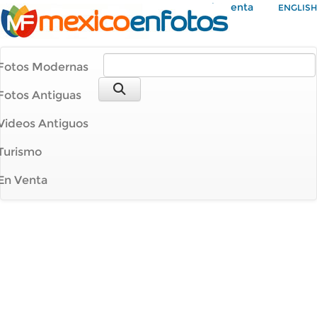
Mi Cuenta
ENGLISH
Fotos Modernas
Fotos Antiguas
Videos Antiguos
Turismo
En Venta