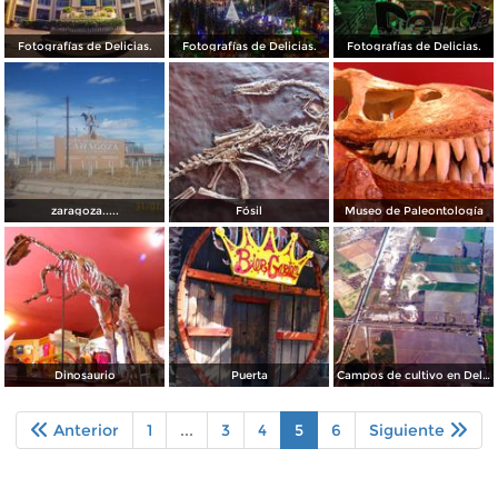
Fotografías de Delicias.
Fotografías de Delicias.
Fotografías de Delicias.
zaragoza.....
Fósil
Museo de Paleontología
Dinosaurio
Puerta
Campos de cultivo en Delicias
Anterior
1
...
3
4
5
6
Siguiente