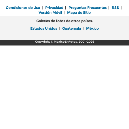
Condiciones de Uso
|
Privacidad
|
Preguntas Frecuentes
|
RSS
|
Versión Móvil
|
Mapa de Sitio
Galerías de fotos de otros países:
Estados Unidos
|
Guatemala
|
México
Copyright © MéxicoEnFotos, 2001-2026