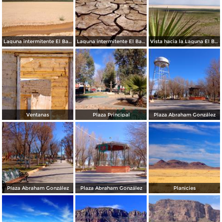
Laguna intermitente El Barreal
Laguna intermitente El Barreal
Vista hacia la Laguna El Barreal
Ventanas
Plaza Principal
Plaza Abraham González
Plaza Abraham González
Plaza Abraham González
Planicies