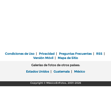
Condiciones de Uso
|
Privacidad
|
Preguntas Frecuentes
|
RSS
|
Versión Móvil
|
Mapa de Sitio
Galerías de fotos de otros países:
Estados Unidos
|
Guatemala
|
México
Copyright © MéxicoEnFotos, 2001-2026