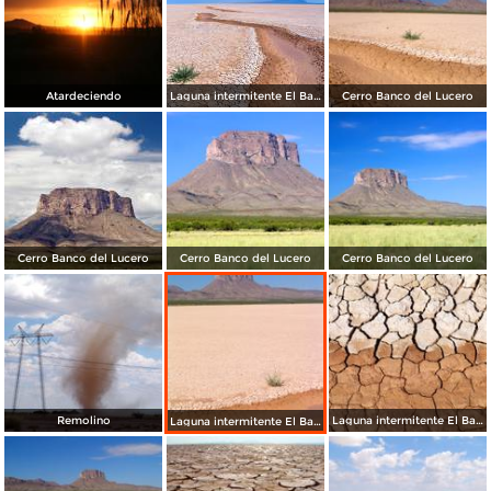
Atardeciendo
Laguna intermitente El Barreal
Cerro Banco del Lucero
Cerro Banco del Lucero
Cerro Banco del Lucero
Cerro Banco del Lucero
Remolino
Laguna intermitente El Barreal
Laguna intermitente El Barreal