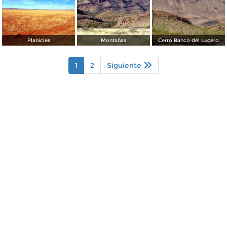
Planicies
Montañas
Cerro Banco del Lucero
1
2
Siguiente