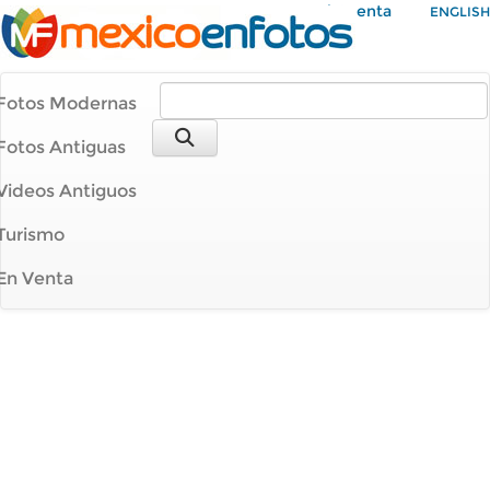
Mi Cuenta
ENGLISH
Fotos Modernas
Fotos Antiguas
Videos Antiguos
Turismo
En Venta