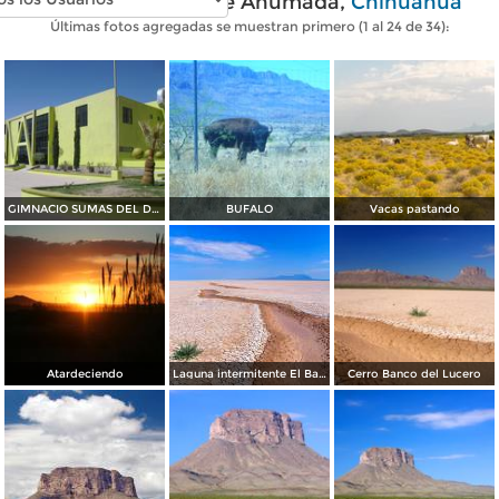
Fotos modernas de Ahumada,
Chihuahua
Últimas fotos agregadas se muestran primero (1 al 24 de 34):
GIMNACIO SUMAS DEL DESIERTO CD. AHUMADA CHIHUAHA. MEX.
BUFALO
Vacas pastando
Atardeciendo
Laguna intermitente El Barreal
Cerro Banco del Lucero