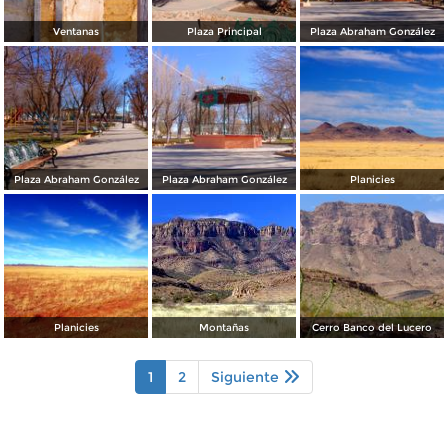
Ventanas
Plaza Principal
Plaza Abraham González
Plaza Abraham González
Plaza Abraham González
Planicies
Planicies
Montañas
Cerro Banco del Lucero
1
2
Siguiente