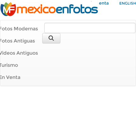
Mi Cuenta
ENGLISH
Fotos Modernas
Fotos Antiguas
Videos Antiguos
Turismo
En Venta