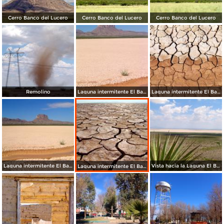
Cerro Banco del Lucero
Cerro Banco del Lucero
Cerro Banco del Lucero
Remolino
Laguna intermitente El Barreal
Laguna intermitente El Barreal
Laguna intermitente El Barreal
Vista hacia la Laguna El Barreal
Laguna intermitente El Barreal