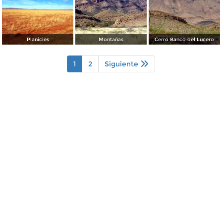
Planicies
Montañas
Cerro Banco del Lucero
1
2
Siguiente