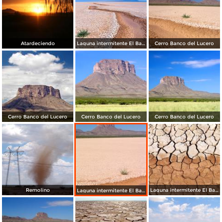
Atardeciendo
Laguna intermitente El Barreal
Cerro Banco del Lucero
Cerro Banco del Lucero
Cerro Banco del Lucero
Cerro Banco del Lucero
Remolino
Laguna intermitente El Barreal
Laguna intermitente El Barreal