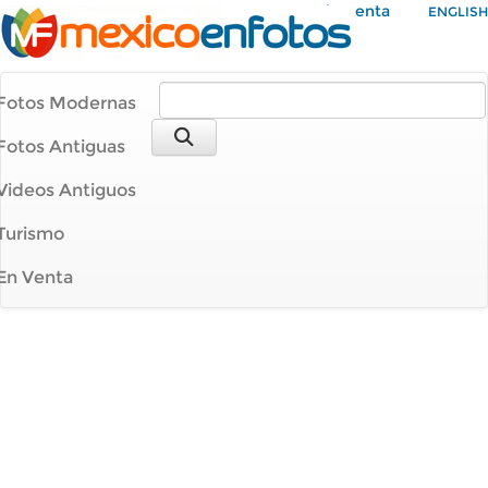
Mi Cuenta
ENGLISH
Fotos Modernas
Fotos Antiguas
Videos Antiguos
Turismo
En Venta