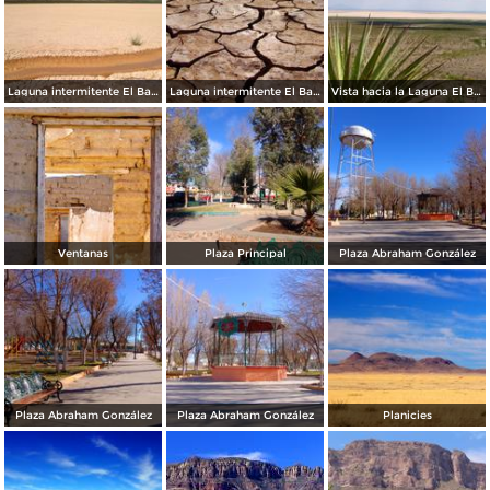
Laguna intermitente El Barreal
Laguna intermitente El Barreal
Vista hacia la Laguna El Barreal
Ventanas
Plaza Principal
Plaza Abraham González
Plaza Abraham González
Plaza Abraham González
Planicies