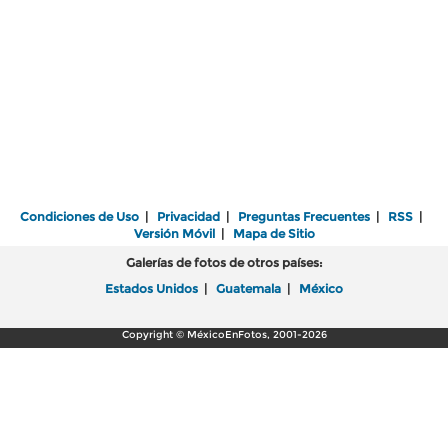
Condiciones de Uso
|
Privacidad
|
Preguntas Frecuentes
|
RSS
|
Versión Móvil
|
Mapa de Sitio
Galerías de fotos de otros países:
Estados Unidos
|
Guatemala
|
México
Copyright © MéxicoEnFotos, 2001-2026