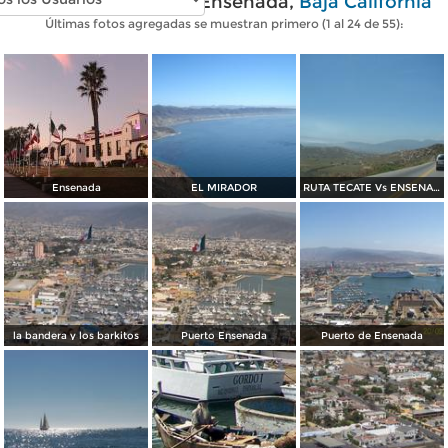
Fotos modernas de Ensenada,
Baja California
Últimas fotos agregadas se muestran primero (1 al 24 de 55):
Ensenada
EL MIRADOR
RUTA TECATE Vs ENSENADA
la bandera y los barkitos
Puerto Ensenada
Puerto de Ensenada