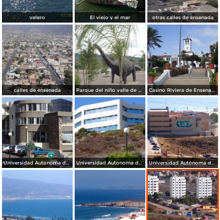
velero
El viejo y el mar
otras calles de ensenada
calles de ensenada
Parque del niño valle de guadalupe
Casino Riviera de Ensenada
Universidad Autonoma de México (UNAM)
Universidad Autonoma de México (UNAM)
Universidad Autónoma de Baja California (UABC)