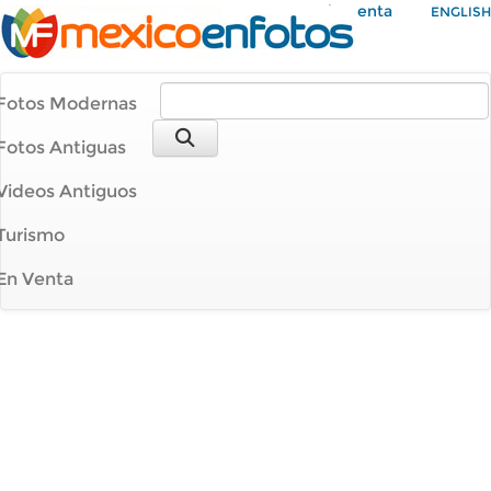
Mi Cuenta
ENGLISH
Fotos Modernas
Fotos Antiguas
Videos Antiguos
Turismo
En Venta