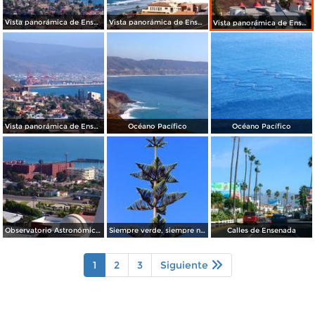
Vista panorámica de Ensenada
Vista panorámica de Ensenada
Vista panorámica de Ensenada
Vista panorámica de Ensenada
Océano Pacífico
Océano Pacífico
Observatorio Astronómico Nacional
Siempre verde, siempre navideño.
Calles de Ensenada
1
2
3
Siguiente