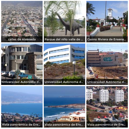
calles de ensenada
Parque del niño valle de guadalupe
Casino Riviera de Ensenada
Universidad Autonoma de México (UNAM)
Universidad Autonoma de México (UNAM)
Universidad Autónoma de Baja California (UABC)
Vista panorámica de Ensenada
Vista panorámica de Ensenada
Vista panorámica de Ensenada