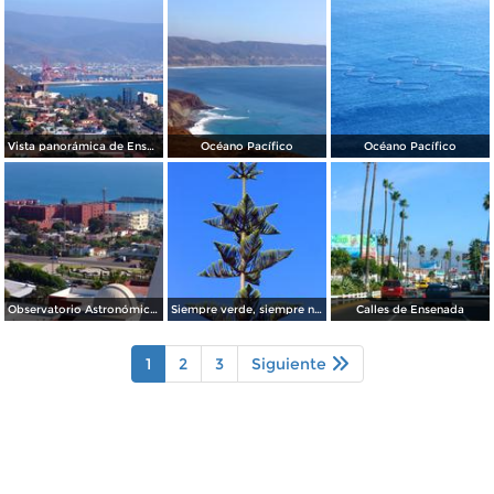
Vista panorámica de Ensenada
Océano Pacífico
Océano Pacífico
Observatorio Astronómico Nacional
Siempre verde, siempre navideño.
Calles de Ensenada
1
2
3
Siguiente