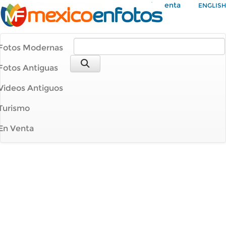
Mi Cuenta
ENGLISH
Fotos Modernas
Fotos Antiguas
Videos Antiguos
Turismo
En Venta