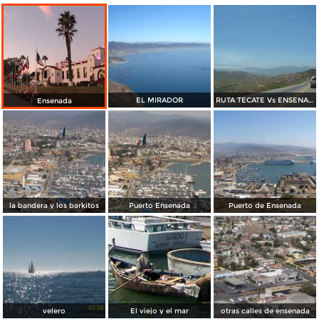
EL MIRADOR
RUTA TECATE Vs ENSENADA
Ensenada
la bandera y los barkitos
Puerto Ensenada
Puerto de Ensenada
velero
El viejo y el mar
otras calles de ensenada