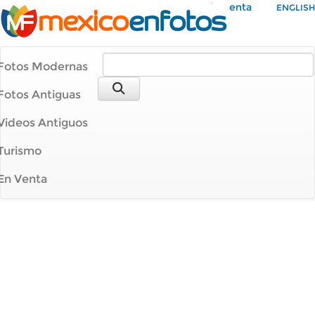
Mi Cuenta
ENGLISH
Fotos Modernas
Fotos Antiguas
Videos Antiguos
Turismo
En Venta