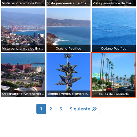
Vista panorámica de Ensenada
Vista panorámica de Ensenada
Vista panorámica de Ensenada
Vista panorámica de Ensenada
Océano Pacífico
Océano Pacífico
Observatorio Astronómico Nacional
Siempre verde, siempre navideño.
Calles de Ensenada
1
2
3
Siguiente