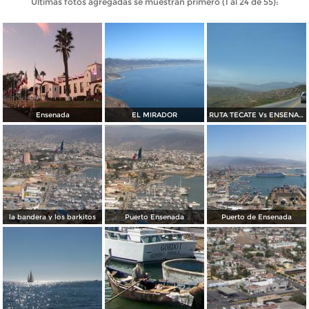
Últimas fotos agregadas se muestran primero (1 al 24 de 55):
Ensenada
EL MIRADOR
RUTA TECATE Vs ENSENADA
la bandera y los barkitos
Puerto Ensenada
Puerto de Ensenada