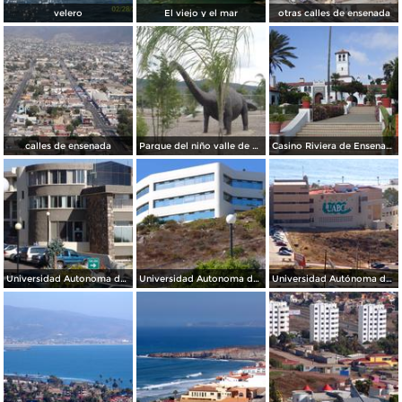
velero
El viejo y el mar
otras calles de ensenada
calles de ensenada
Parque del niño valle de guadalupe
Casino Riviera de Ensenada
Universidad Autonoma de México (UNAM)
Universidad Autonoma de México (UNAM)
Universidad Autónoma de Baja California (UABC)