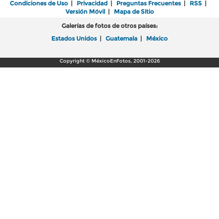
Condiciones de Uso
|
Privacidad
|
Preguntas Frecuentes
|
RSS
|
Versión Móvil
|
Mapa de Sitio
Galerías de fotos de otros países:
Estados Unidos
|
Guatemala
|
México
Copyright © MéxicoEnFotos, 2001-2026