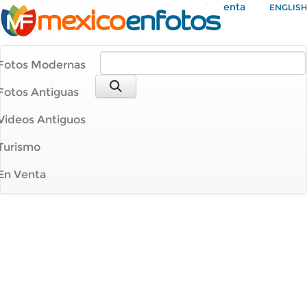
Mi Cuenta
ENGLISH
Fotos Modernas
Fotos Antiguas
Videos Antiguos
Turismo
En Venta