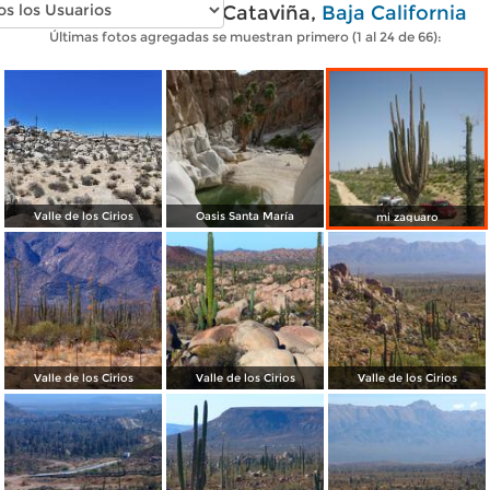
Fotos modernas de Cataviña,
Baja California
Últimas fotos agregadas se muestran primero (1 al 24 de 66):
Valle de los Cirios
Oasis Santa María
mi zaguaro
Valle de los Cirios
Valle de los Cirios
Valle de los Cirios