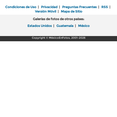
Condiciones de Uso
|
Privacidad
|
Preguntas Frecuentes
|
RSS
|
Versión Móvil
|
Mapa de Sitio
Galerías de fotos de otros países:
Estados Unidos
|
Guatemala
|
México
Copyright © MéxicoEnFotos, 2001-2026