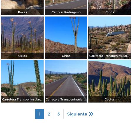
Rocas
Cerro el Pedregoso
Cirios
Cirios
Cirios
Carretera Transpeninsular (México - 1)
Carretera Transpeninsular (México - 1)
Carretera Transpeninsular (México - 1)
Cactus
1
2
3
Siguiente