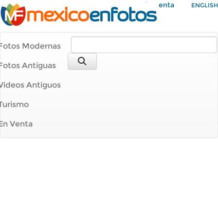
Mi Cuenta
ENGLISH
Fotos Modernas
Fotos Antiguas
Videos Antiguos
Turismo
En Venta