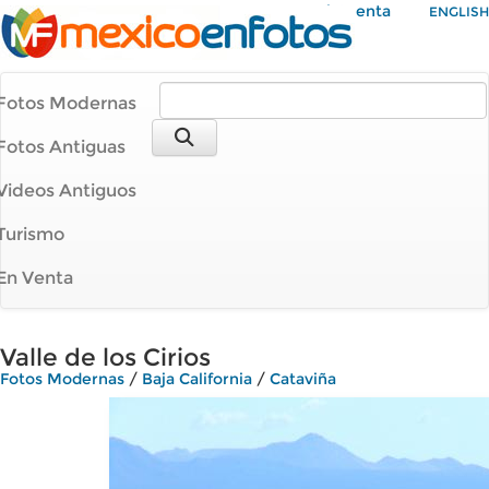
Mi Cuenta
ENGLISH
Fotos Modernas
Fotos Antiguas
Videos Antiguos
Turismo
En Venta
Valle de los Cirios
Fotos Modernas
/
Baja California
/
Cataviña