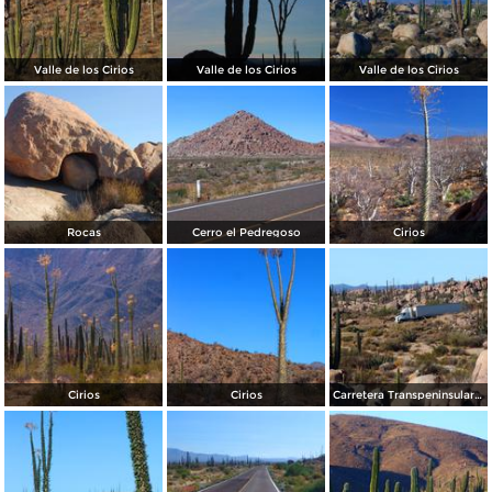
Valle de los Cirios
Valle de los Cirios
Valle de los Cirios
Rocas
Cerro el Pedregoso
Cirios
Cirios
Cirios
Carretera Transpeninsular (México - 1)