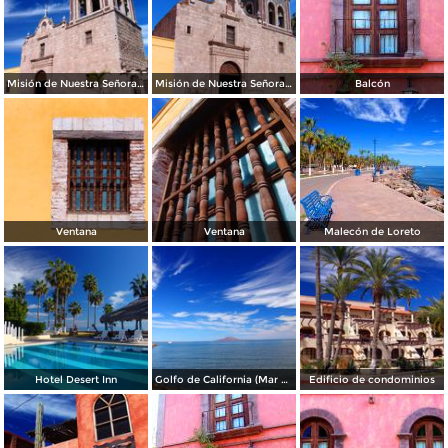
Misión de Nuestra Señora de Loreto Conchó
Misión de Nuestra Señora de Loreto Conchó
Balcón
Ventana
Ventana
Malecón de Loreto
Hotel Desert Inn
Golfo de California (Mar de Cortés)
Edificio de condominios