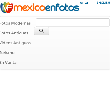
Mi Cuenta
ENGLISH
Fotos Modernas
Fotos Antiguas
Videos Antiguos
Turismo
En Venta