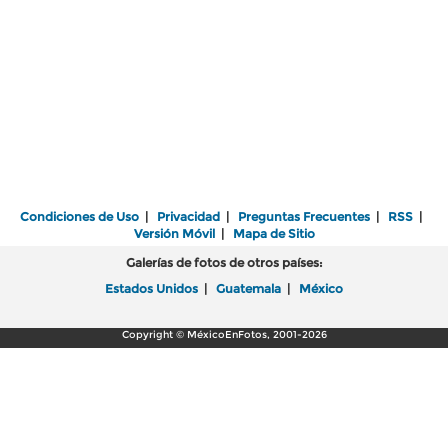
Condiciones de Uso
|
Privacidad
|
Preguntas Frecuentes
|
RSS
|
Versión Móvil
|
Mapa de Sitio
Galerías de fotos de otros países:
Estados Unidos
|
Guatemala
|
México
Copyright © MéxicoEnFotos, 2001-2026