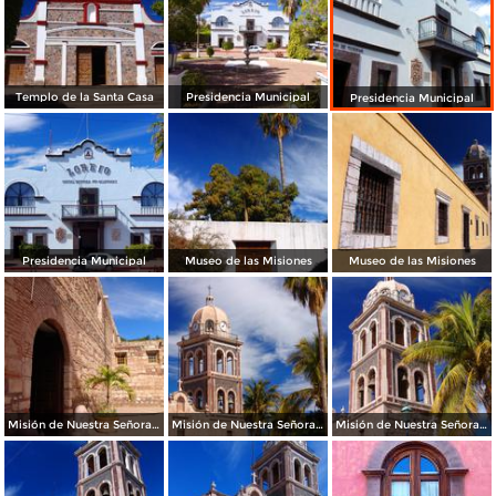
Templo de la Santa Casa
Presidencia Municipal
Presidencia Municipal
Presidencia Municipal
Museo de las Misiones
Museo de las Misiones
Misión de Nuestra Señora de Loreto Conchó
Misión de Nuestra Señora de Loreto Conchó
Misión de Nuestra Señora de Loreto Conchó