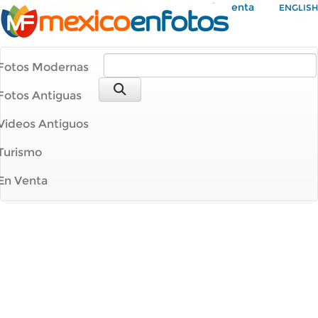
Mi Cuenta
ENGLISH
Fotos Modernas
Fotos Antiguas
Videos Antiguos
Turismo
En Venta