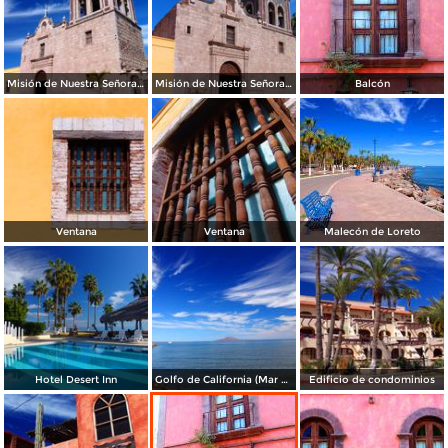
Misión de Nuestra Señora de Loreto Conchó
Misión de Nuestra Señora de Loreto Conchó
Balcón
Ventana
Ventana
Malecón de Loreto
Hotel Desert Inn
Golfo de California (Mar de Cortés)
Edificio de condominios