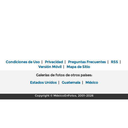
Condiciones de Uso
|
Privacidad
|
Preguntas Frecuentes
|
RSS
|
Versión Móvil
|
Mapa de Sitio
Galerías de fotos de otros países:
Estados Unidos
|
Guatemala
|
México
Copyright © MéxicoEnFotos, 2001-2026