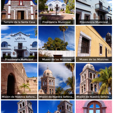
Templo de la Santa Casa
Presidencia Municipal
Presidencia Municipal
Presidencia Municipal
Museo de las Misiones
Museo de las Misiones
Misión de Nuestra Señora de Loreto Conchó
Misión de Nuestra Señora de Loreto Conchó
Misión de Nuestra Señora de Loreto Conchó