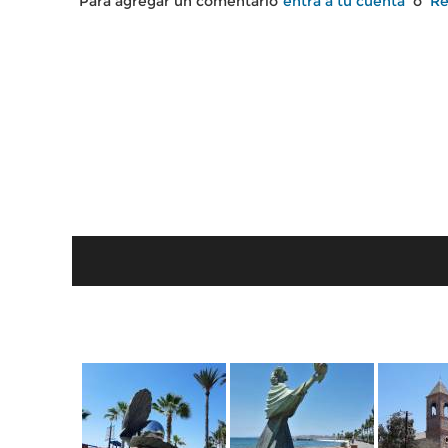
Para agregar un comentario
entra a tu cuenta
o
Re