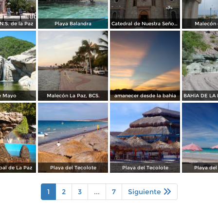
N.S. de la Paz
Playa Balandra
Catedral de Nuestra Señora de la Paz
Malecón 
e Mayo
Malecón La Paz, BCS.
amanecer desde la bahia
pal de La Paz
Playa del Tecolote
Playa del Tecolote
Playa del
1
2
3
...
7
Siguiente