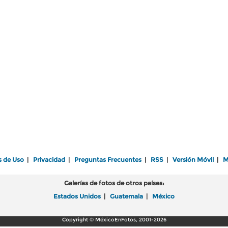
s de Uso
|
Privacidad
|
Preguntas Frecuentes
|
RSS
|
Versión Móvil
|
M
Galerías de fotos de otros países:
Estados Unidos
|
Guatemala
|
México
Copyright © MéxicoEnFotos, 2001-2026