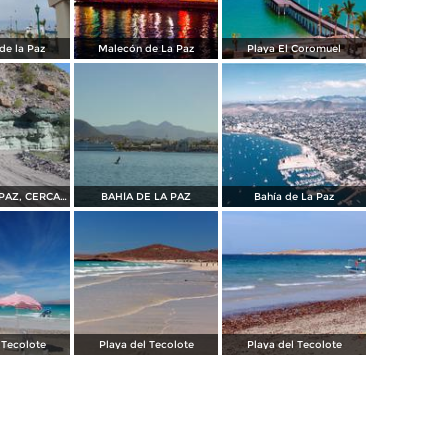
de la Paz
Malecón de La Paz
Playa El Coromuel
BAHÍA DE LA PAZ, CERCA DE SAN JUAN DE LA COSTA
BAHÍA DE LA PAZ
Bahía de La Paz
 Tecolote
Playa del Tecolote
Playa del Tecolote