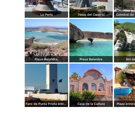
La Perla
Jesús del Caracol
Catedral de 
Playa Balandra.
Playa Balandra
Sol d
Faro de Punta Prieta entre la Paz y Pichilingue
Casa de la Cultura
Plaza princi