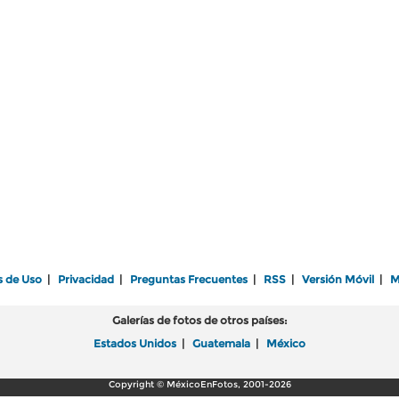
s de Uso
|
Privacidad
|
Preguntas Frecuentes
|
RSS
|
Versión Móvil
|
M
Galerías de fotos de otros países:
Estados Unidos
|
Guatemala
|
México
Copyright © MéxicoEnFotos, 2001-2026