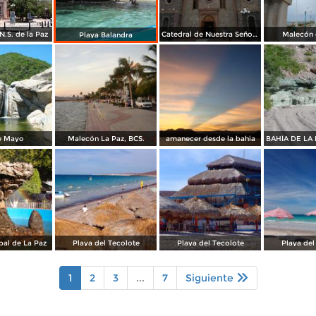
N.S. de la Paz
Catedral de Nuestra Señora de la Paz
Malecón 
Playa Balandra
e Mayo
Malecón La Paz, BCS.
amanecer desde la bahia
pal de La Paz
Playa del Tecolote
Playa del Tecolote
Playa del
1
2
3
...
7
Siguiente