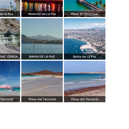
de la Paz
Malecón de La Paz
Playa El Coromuel
BAHÍA DE LA PAZ, CERCA DE SAN JUAN DE LA COSTA
BAHÍA DE LA PAZ
Bahía de La Paz
 Tecolote
Playa del Tecolote
Playa del Tecolote