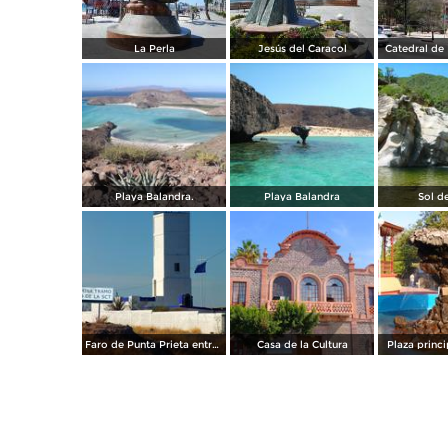
La Perla
Jesús del Caracol
Catedral de 
Playa Balandra.
Playa Balandra
Sol d
Faro de Punta Prieta entre la Paz y Pichilingue
Casa de la Cultura
Plaza princi