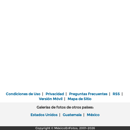
Condiciones de Uso
|
Privacidad
|
Preguntas Frecuentes
|
RSS
|
Versión Móvil
|
Mapa de Sitio
Galerías de fotos de otros países:
Estados Unidos
|
Guatemala
|
México
Copyright © MéxicoEnFotos, 2001-2026