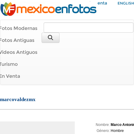
Mi Cuenta
ENGLISH
Fotos Modernas
Fotos Antiguas
Videos Antiguos
Turismo
En Venta
marcovaldezmx
Nombre:
Marco Antoni
Género:
Hombre