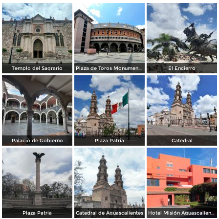
Templo del Sagrario
Plaza de Toros Monumental
El Encierro
Palacio de Gobierno
Plaza Patria
Catedral
Plaza Patria
Catedral de Aguascalientes
Hotel Misión Aguascalientes Sur. Abril/2017