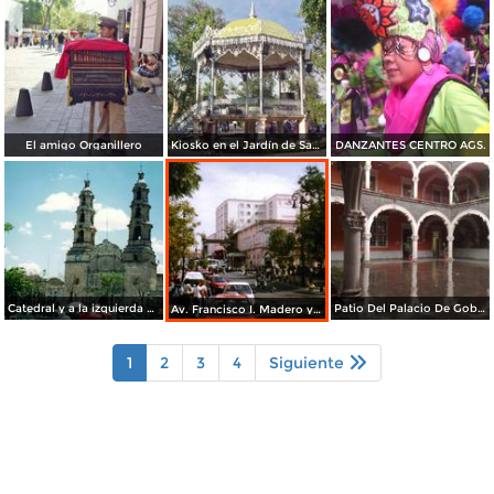
El amigo Organillero
Kiosko en el Jardín de San Marcos
DANZANTES CENTRO AGS.
Catedral y a la izquierda el teatro Morelos. Aguascalientes, Aguascalientes. 2002
Patio Del Palacio De Gobierno
Av. Francisco I. Madero y Hotel Francia. Aguascalientes, Aguascalientes
1
2
3
4
Siguiente