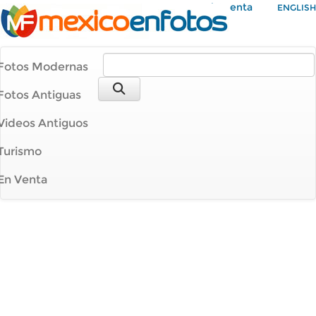
Mi Cuenta
ENGLISH
Fotos Modernas
Fotos Antiguas
Videos Antiguos
Turismo
En Venta