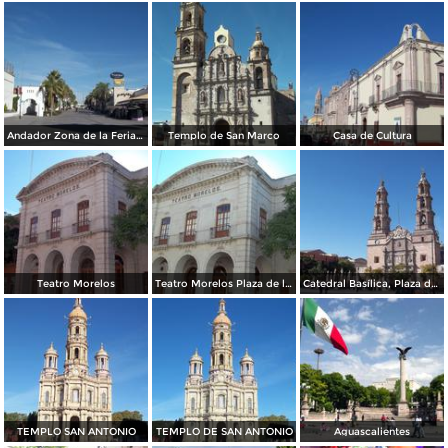
Andador Zona de la Feria de San Marcos Aguascalientes
Templo de San Marco
Casa de Cultura
Teatro Morelos
Teatro Morelos Plaza de la Soberana Convención Revolucionaria
Catedral Basílica, Plaza de la Patria.
TEMPLO SAN ANTONIO
TEMPLO DE SAN ANTONIO
Aguascalientes