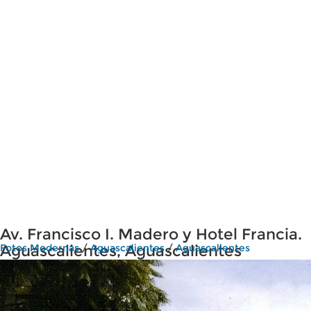
Av. Francisco I. Madero y Hotel Francia.
Aguascalientes, Aguascalientes
Fotos Modernas
/
Aguascalientes
/
Aguascalientes