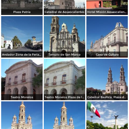
Plaza Patria
Catedral de Aguascalientes
Hotel Misión Aguascalientes Sur. Abril/2017
Andador Zona de la Feria de San Marcos Aguascalientes
Templo de San Marco
Casa de Cultura
Teatro Morelos
Teatro Morelos Plaza de la Soberana Convención Revolucionaria
Catedral Basílica, Plaza de la Patria.