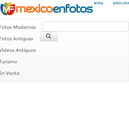
Mi Cuenta
ENGLISH
Fotos Modernas
Fotos Antiguas
Videos Antiguos
Turismo
En Venta