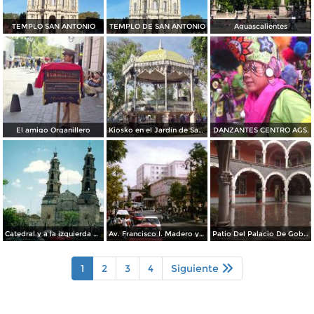
TEMPLO SAN ANTONIO
TEMPLO DE SAN ANTONIO
Aguascalientes
El amigo Organillero
Kiosko en el Jardín de San Marcos
DANZANTES CENTRO AGS.
Catedral y a la izquierda el teatro Morelos. Aguascalientes, Aguascalientes. 2002
Av. Francisco I. Madero y Hotel Francia. Aguascalientes, Aguascalientes
Patio Del Palacio De Gobierno
1
2
3
4
Siguiente