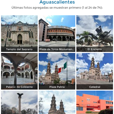
Aguascalientes
Últimas fotos agregadas se muestran primero (1 al 24 de 74):
Templo del Sagrario
Plaza de Toros Monumental
El Encierro
Palacio de Gobierno
Plaza Patria
Catedral