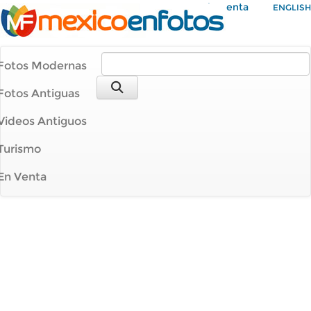
Mi Cuenta
ENGLISH
Fotos Modernas
Fotos Antiguas
Videos Antiguos
Turismo
En Venta