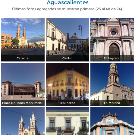
Aguascalientes
Últimas fotos agregadas se muestran primero (25 al 48 de 74):
Catedral
Centro
El Sagrario
Plaza De Toros Monumental
Biblioteca
La Merced