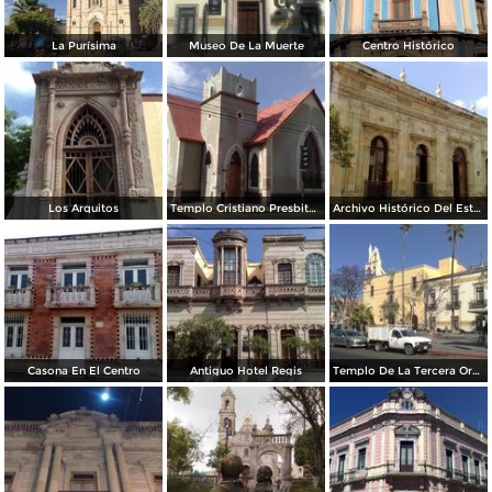
La Purísima
Museo De La Muerte
Centro Histórico
Los Arquitos
Templo Cristiano Presbiteriano
Archivo Histórico Del Estado
Casona En El Centro
Antiguo Hotel Regis
Templo De La Tercera Orden Y De San Diego