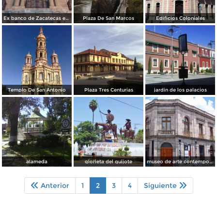
Ex banco de Zacatecas en el Centro Histórico
Plaza De San Marcos
Edificios Coloniales
Templo De San Antonio
Plaza Tres Centurias
jardin de los palacios
alameda
glorieta del quijote
museo de arte contemporaneo
Anterior
1
2
3
4
Siguiente