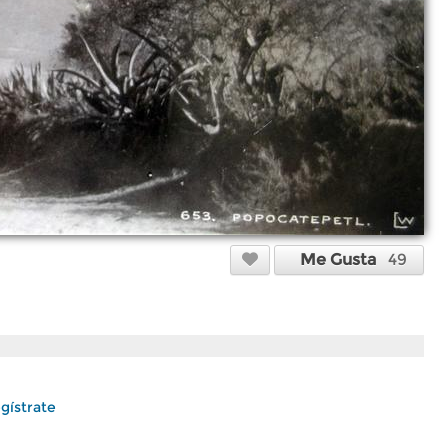
Me Gusta
49
gístrate