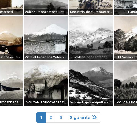
catepetl.
Volcan Popocatepetl Estado de México.
Recuerdo de el Popocatepetl 1906
Pano
Aguador en escena callejera
Vista al fondo los Volcanes Ixtaccihuatl y Popocatepetl
Volcan Popocatepetl
El Volcan P
POCATEPETL
VOLCAN POPOCATEPETL
Volcán Popocatépetl visto desde el Iztaccíhuatl
VOLCAN PO
1
2
3
Siguiente