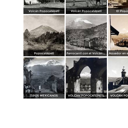
Volcán Popocatépetl
Volcán Popocatépetl
El Popo
Popocatépetl
Ferrocarril con el Volcán Popocatépetl al fondo
TIPOS MEXICANOS
VOLCAN POPOCATEPETL
VOLCAN PO