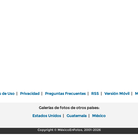
s de Uso
|
Privacidad
|
Preguntas Frecuentes
|
RSS
|
Versión Móvil
|
M
Galerías de fotos de otros países:
Estados Unidos
|
Guatemala
|
México
Copyright © MéxicoEnFotos, 2001-2026