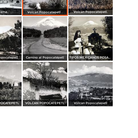
rama.
Volcan Popocatepetl.
Volcan Popocatepetl .
opocatepetl
Camino al Popocatépetl
TIPOS MEXICANOS POSANDO PARA LA FOTO
POCATEPETL
VOLCAN POPOCATEPETL
Volcan Popocatepetl