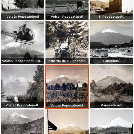
Volcán Popocatépetl
Volcán Popocatépetl
El Popocatepetl.
Volcan Popocatepetl Estado de México.
Recuerdo de el Popocatepetl 1906
Panorama.
Volcan Popocatepetl .
Popocatépetl
Volcan Popocatepetl.