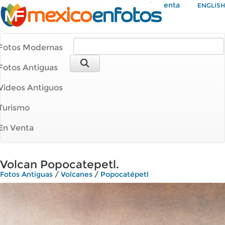
Mi Cuenta
ENGLISH
Fotos Modernas
Fotos Antiguas
Videos Antiguos
Turismo
En Venta
Volcan Popocatepetl.
Fotos Antiguas
/
Volcanes
/
Popocatépetl