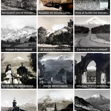
Ferrocarril con el Volcán Popocatépetl al fondo
Aguador en escena callejera
Vista al fondo los Volcanes Ixtaccihuatl y Popocatepetl
Volcan Popocatepetl
El Volcan Popocatepetl
Camino al Popocatépetl
TIPOS MEXICANOS POSANDO PARA LA FOTO
TIPOS MEXICANOS
VOLCAN POPOCATEPETL