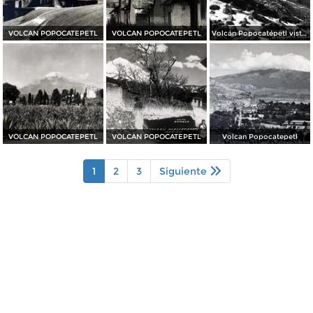
VOLCAN POPOCATEPETL
VOLCAN POPOCATEPETL
Volcán Popocatépetl visto desde el Iztaccíhuatl
VOLCAN POPOCATEPETL
VOLCAN POPOCATEPETL
Volcan Popocatepetl
1
2
3
Siguiente