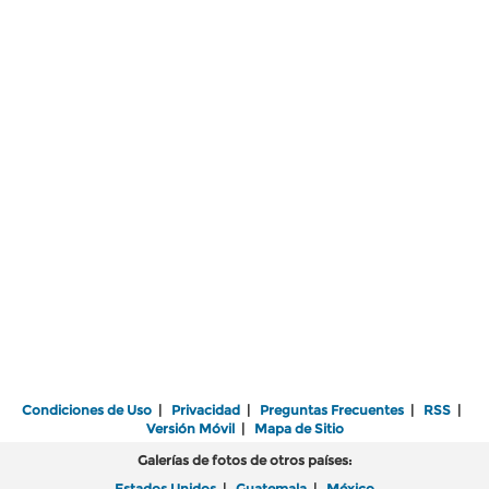
Condiciones de Uso
|
Privacidad
|
Preguntas Frecuentes
|
RSS
|
Versión Móvil
|
Mapa de Sitio
Galerías de fotos de otros países:
Estados Unidos
|
Guatemala
|
México