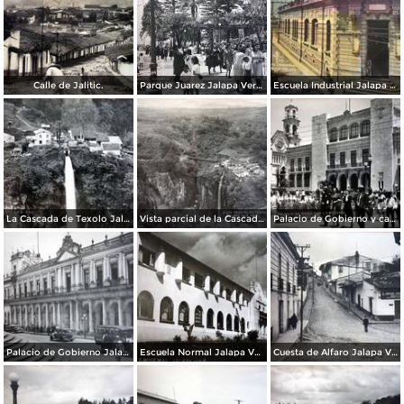
Calle de Jalitic.
Parque Juarez Jalapa Veracruz.
Escuela Industrial Jalapa Veracruz.
La Cascada de Texolo Jalapa Veracruz.
Vista parcial de la Cascada de Texolo Jalapa Veracruz.
Palacio de Gobierno y catedral Jalapa Veracruz.
Palacio de Gobierno Jalapa Veracruz.
Escuela Normal Jalapa Veracruz.
Cuesta de Alfaro Jalapa Veracruz.