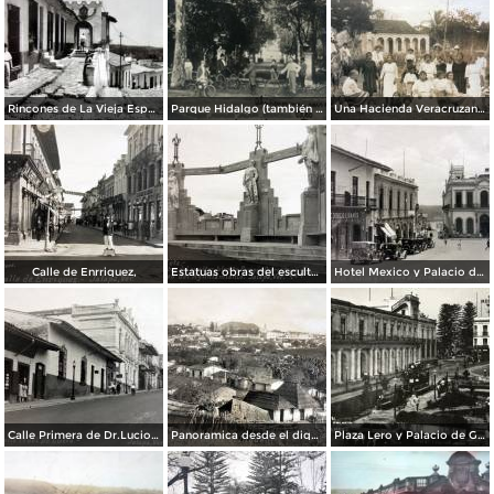
Rincones de La Vieja España.
Parque Hidalgo (también conocido como parque Los Berros)
Una Hacienda Veracruzana.
Calle de Enrriquez,
Estatuas obras del escultor Jalapeno Enrrique Guerra.
Hotel Mexico y Palacio de Justicia Xalapa Veracruz
Calle Primera de Dr.Lucio Xalapa Veracruz
Panoramica desde el dique Xalapa Veracruz.
Plaza Lero y Palacio de Gobierno