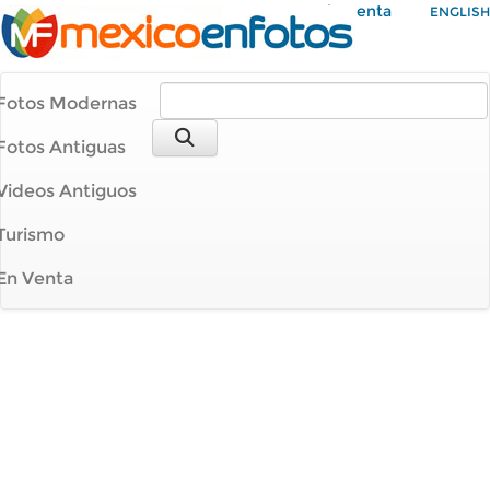
Mi Cuenta
ENGLISH
Fotos Modernas
Fotos Antiguas
Videos Antiguos
Turismo
En Venta