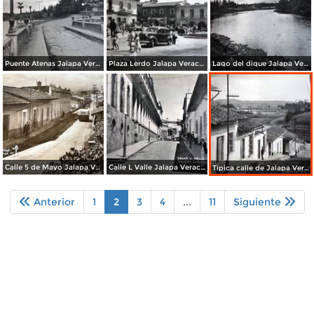
Puente Atenas Jalapa Veracruz.
Plaza Lerdo Jalapa Veracruz.
Lago del dique Jalapa Veracruz.
Calle 5 de Mayo Jalapa Veracruz.
Calle L Valle Jalapa Veracruz.
Tipica calle de Jalapa Veracruz.
Anterior
1
2
3
4
...
11
Siguiente