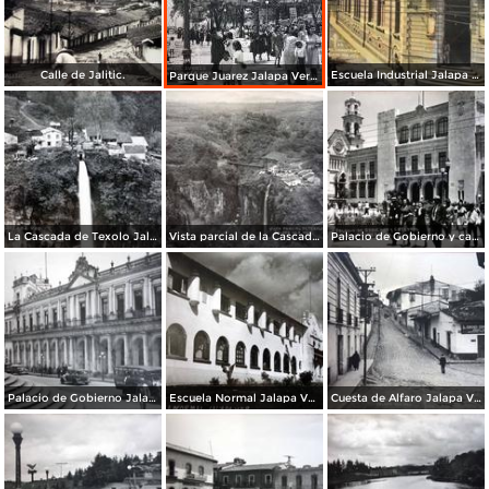
Calle de Jalitic.
Escuela Industrial Jalapa Veracruz.
Parque Juarez Jalapa Veracruz.
La Cascada de Texolo Jalapa Veracruz.
Vista parcial de la Cascada de Texolo Jalapa Veracruz.
Palacio de Gobierno y catedral Jalapa Veracruz.
Palacio de Gobierno Jalapa Veracruz.
Escuela Normal Jalapa Veracruz.
Cuesta de Alfaro Jalapa Veracruz.