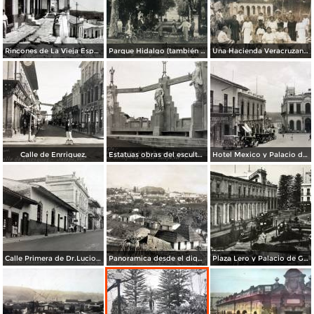
Rincones de La Vieja España.
Parque Hidalgo (también conocido como parque Los Berros)
Una Hacienda Veracruzana.
Calle de Enrriquez,
Estatuas obras del escultor Jalapeno Enrrique Guerra.
Hotel Mexico y Palacio de Justicia Xalapa Veracruz
Calle Primera de Dr.Lucio Xalapa Veracruz
Panoramica desde el dique Xalapa Veracruz.
Plaza Lero y Palacio de Gobierno