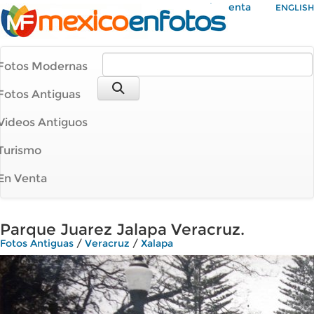
Mi Cuenta
ENGLISH
Fotos Modernas
Fotos Antiguas
Videos Antiguos
Turismo
En Venta
Parque Juarez Jalapa Veracruz.
Fotos Antiguas
/
Veracruz
/
Xalapa