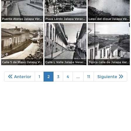
Puente Atenas Jalapa Veracruz.
Plaza Lerdo Jalapa Veracruz.
Lago del dique Jalapa Veracruz.
Calle 5 de Mayo Jalapa Veracruz.
Calle L Valle Jalapa Veracruz.
Tipica calle de Jalapa Veracruz.
Anterior
1
2
3
4
...
11
Siguiente