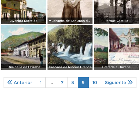
Avenida Morelos
Muchacha de San Juan del Río
Parque Castillo
Una calle de Orizaba
Cascada de Rincón Grande
Entrada a Orizaba
Anterior
1
...
7
8
9
10
Siguiente