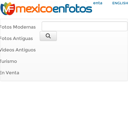
Mi Cuenta
ENGLISH
Fotos Modernas
Fotos Antiguas
Videos Antiguos
Turismo
En Venta