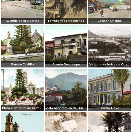
Avenida de la Libertad
Ferrocarriles Mexicanos
Calle en Orizaba
Parque Castillo
Puente Guadalupe
Vista panorámica de Orizaba
Plaza y Catedral de Orizaba
Vista panorámica de Orizaba
Teatro Llave