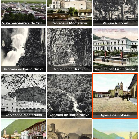
Vista panorámica de Orizaba
Cervecería Moctezuma
Parque A. López
Cascada de Barrio Nuevo
Alameda de Orizaba
Asilo de San Luis Gonzaga
Cervecería Moctezuma
Cascada de Barrio Nuevo
Iglesia de Dolores