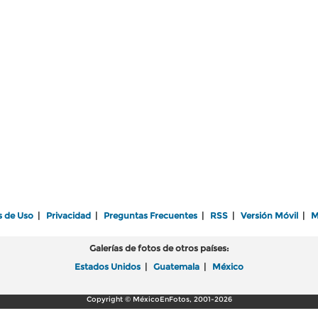
s de Uso
|
Privacidad
|
Preguntas Frecuentes
|
RSS
|
Versión Móvil
|
M
Galerías de fotos de otros países:
Estados Unidos
|
Guatemala
|
México
Copyright © MéxicoEnFotos, 2001-2026