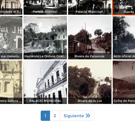
La Iglesia. ( Circulada el 5 de Junio de 1931 ).
Parque Hidalgo.
Palacio Municipal.
Puente
Procesion de sus majestades de honor.
Hacienda La Orduna Coatepec Veracruz.
Rivera de Zaragoza.
Iglesia de nuestra Señora de Guadalupe
PALACIO MUNICIPAL
Rivera de la Luz
1
2
Siguiente