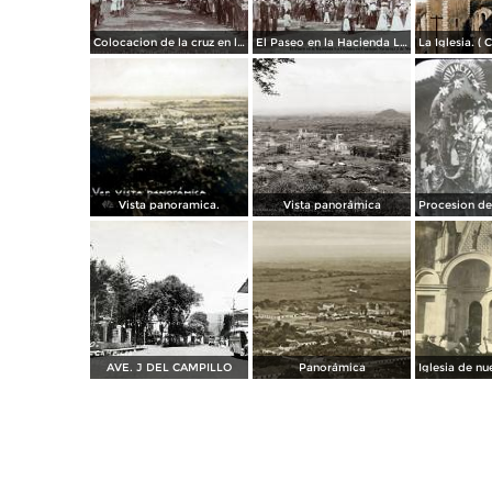
Colocacion de la cruz en la Hacienda La Orduna en Coatepec Veracruz 3 de Mayo de 1908
El Paseo en la Hacienda La Orduna en Coatepec Veracruz 3 de Mayo de 1908
Vista panoramica.
Vista panorámica
AVE. J DEL CAMPILLO
Panorámica