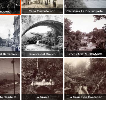
Calle Cuahutemoc.
Carretera La Encrucijada .
 nuevo.
Acto oficial del 16 de Septiembre
Puente del Diablo
RIVERADE M OCAMPO
Cofre de Perote desde Coatepec
La Granja
La Granja de Coatepec