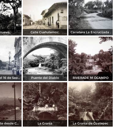
 nuevo.
Calle Cuahutemoc.
Carretera La Encrucijada .
Acto oficial del 16 de Septiembre
Puente del Diablo
RIVERADE M OCAMPO
Cofre de Perote desde Coatepec
La Granja
La Granja de Coatepec