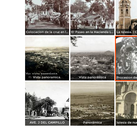
Colocacion de la cruz en la Hacienda La Orduna en Coatepec Veracruz 3 de Mayo de 1908
El Paseo en la Hacienda La Orduna en Coatepec Veracruz 3 de Mayo de 1908
Vista panoramica.
Vista panorámica
AVE. J DEL CAMPILLO
Panorámica