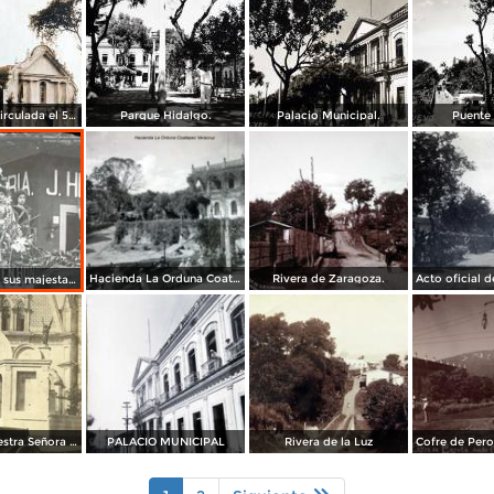
La Iglesia. ( Circulada el 5 de Junio de 1931 ).
Parque Hidalgo.
Palacio Municipal.
Puente
Hacienda La Orduna Coatepec Veracruz.
Rivera de Zaragoza.
Procesion de sus majestades de honor.
Iglesia de nuestra Señora de Guadalupe
PALACIO MUNICIPAL
Rivera de la Luz